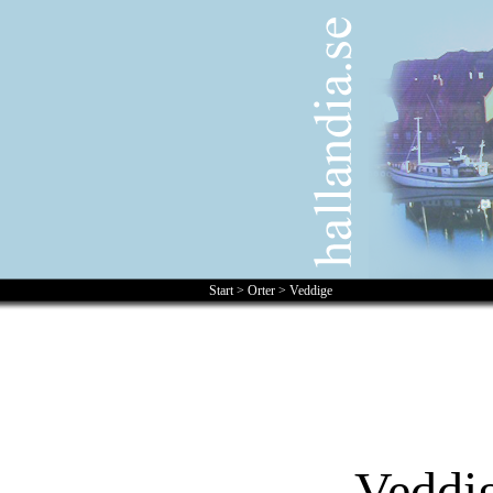
Start
>
Orter
>
Veddige
Veddi