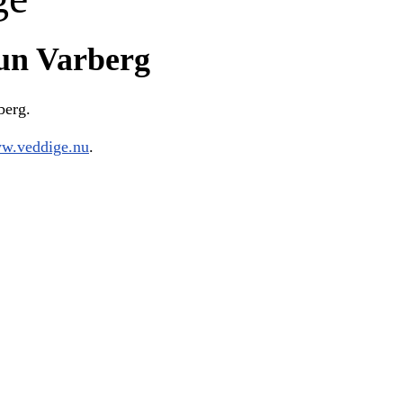
n Varberg
berg.
w.veddige.nu
.