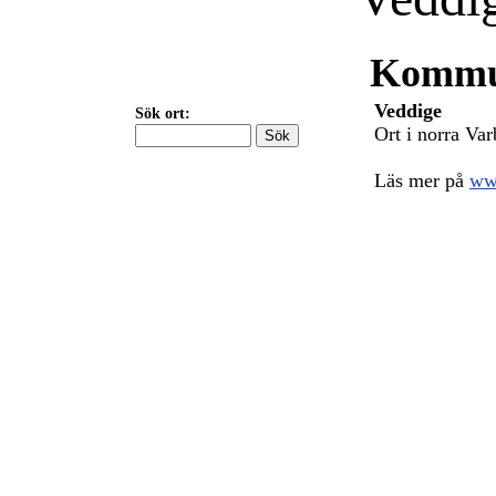
Kommu
Veddige
Sök ort:
Ort i norra Var
Läs mer på
ww