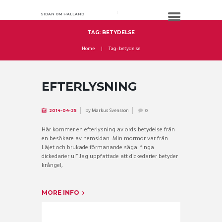
SIDAN OM HALLAND
TAG: BETYDELSE
Home
Tag: betydelse
EFTERLYSNING
by
Markus Svensson
2014-04-25
0
Här kommer en efterlysning av ords betydelse från
en besökare av hemsidan: Min mormor var från
Läjet och brukade förmanande säga: ”Inga
dickedarier u!” Jag uppfattade att dickedarier betyder
krångel,
MORE INFO