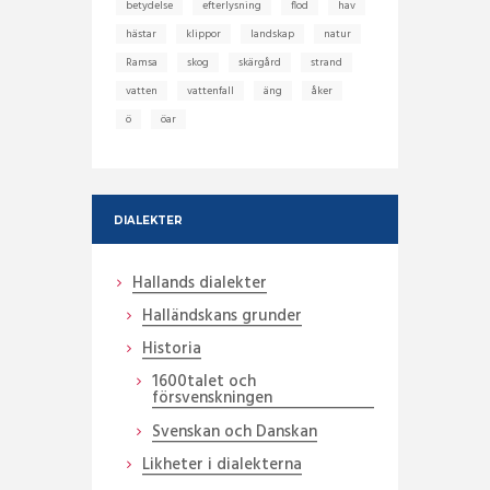
betydelse
efterlysning
flod
hav
hästar
klippor
landskap
natur
Ramsa
skog
skärgård
strand
vatten
vattenfall
äng
åker
ö
öar
DIALEKTER
Hallands dialekter
Halländskans grunder
Historia
1600talet och
försvenskningen
Svenskan och Danskan
Likheter i dialekterna