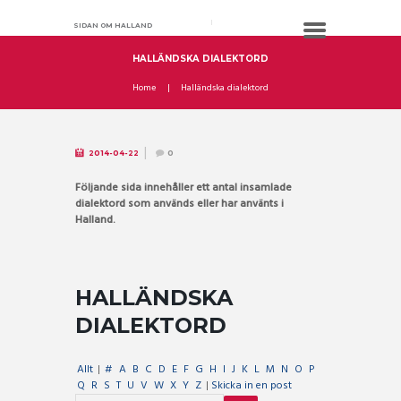
SIDAN OM HALLAND
HALLÄNDSKA DIALEKTORD
Home
Halländska dialektord
2014-04-22
0
Följande sida innehåller ett antal insamlade
dialektord som används eller har använts i
Halland.
HALLÄNDSKA
DIALEKTORD
Allt
|
#
A
B
C
D
E
F
G
H
I
J
K
L
M
N
O
P
Q
R
S
T
U
V
W
X
Y
Z
|
Skicka in en post