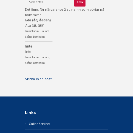
Det finns för närvarande 2 st. namn som börjar på
bokstaven E.
Eda (åd, åeden)
Äta (åt, ätit)
Inskickat av: Halland,
Skåne, Bornholm
Ente
Inte
Inskickat av: Halland,
Skåne, Bornholm
Skicka in en post
Links
Online Services