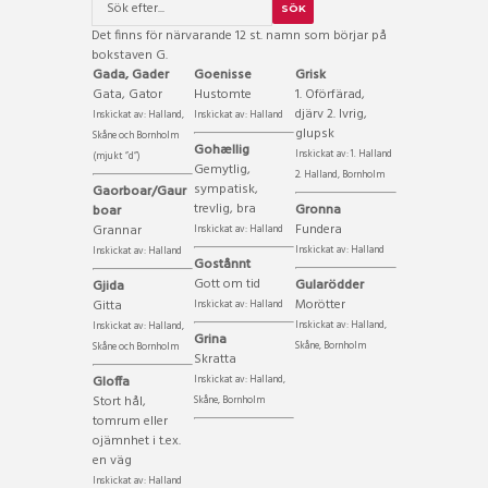
Det finns för närvarande 12 st. namn som börjar på
bokstaven G.
Gada, Gader
Goenisse
Grisk
Gata, Gator
Hustomte
1. Oförfärad,
djärv 2. Ivrig,
Inskickat av: Halland,
Inskickat av: Halland
glupsk
Skåne och Bornholm
Gohællig
Inskickat av: 1. Halland
(mjukt ”d”)
Gemytlig,
2. Halland, Bornholm
sympatisk,
Gaorboar/Gaur
trevlig, bra
Gronna
boar
Fundera
Grannar
Inskickat av: Halland
Inskickat av: Halland
Inskickat av: Halland
Gostånnt
Gott om tid
Gularödder
Gjida
Morötter
Gitta
Inskickat av: Halland
Inskickat av: Halland,
Inskickat av: Halland,
Grina
Skåne, Bornholm
Skåne och Bornholm
Skratta
Gloffa
Inskickat av: Halland,
Stort hål,
Skåne, Bornholm
tomrum eller
ojämnhet i t.ex.
en väg
Inskickat av: Halland