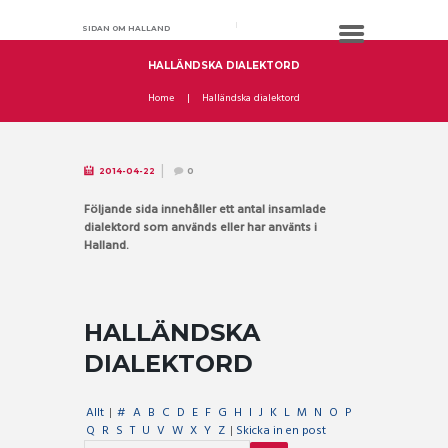
SIDAN OM HALLAND
HALLÄNDSKA DIALEKTORD
Home
Halländska dialektord
2014-04-22
0
Följande sida innehåller ett antal insamlade
dialektord som används eller har använts i
Halland.
HALLÄNDSKA
DIALEKTORD
Allt
|
#
A
B
C
D
E
F
G
H
I
J
K
L
M
N
O
P
Q
R
S
T
U
V
W
X
Y
Z
|
Skicka in en post